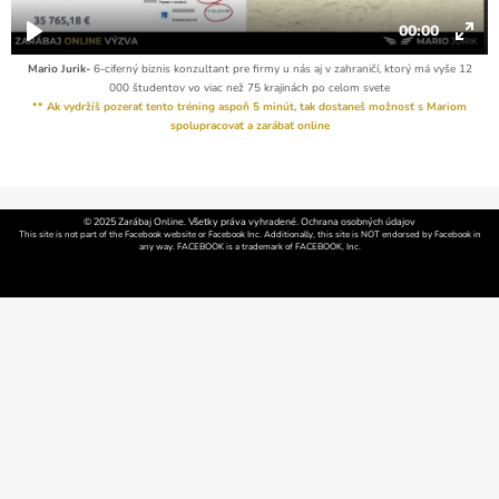
Mario Jurik-
6-ciferný biznis konzultant pre firmy u nás aj v zahraničí, ktorý má vyše 12
000 študentov vo viac než 75 krajinách po celom svete
** Ak vydržíš pozerať tento tréning aspoň 5 minút, tak dostaneš možnosť s Mariom
spolupracovať a zarábať online
© 2025 Zarábaj Online. Všetky práva vyhradené. Ochrana osobných údajov
This site is not part of the Facebook website or Facebook Inc. Additionally, this site is NOT endorsed by Facebook in
any way. FACEBOOK is a trademark of FACEBOOK, Inc.