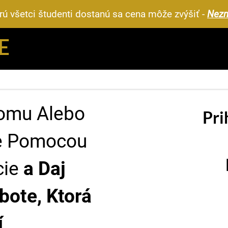
rú všetci študenti dostanú sa cena môže zvýšiť -
Nezm
E
omu Alebo
Pri
te Pomocou
cie
a Daj
ote, Ktorá
í