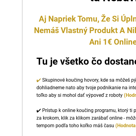
Aj Napriek Tomu, Že Si Úpl
Nemáš Vlastný Produkt A Nik
Ani 1€ Onlin
Tu je všetko čo dostan
✔️
Skupinové koučing hovory, kde sa môžeš pý
dohliadneme nato aby tvoje podnikanie na int
toľko aby si mohol dať výpoveď z roboty
(Hodn
✔️ Prístup k online koučing programu, ktorý ti
za krokom, klik za klikom zarábať online - môž
tempom podľa toho koľko máš času
(Hodnota