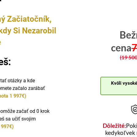
ný Začiatočník,
dy Si Nezarobil
Bež
e
cena
(19 500
eš:
tať otázky a kde
Kvôli vysok
ernete začalo zarábať
ota 1 997€)
 pomôže začať od 0 krok
eš sa učiť svojim
Dôležité:
Poki
 997€)
kedykoľvek n