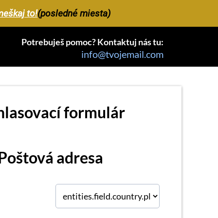
eškaj to!
(posledné miesta)
Potrebuješ pomoc? Kontaktuj nás tu:
info@tvojemail.com
hlasovací formulár
Poštová adresa