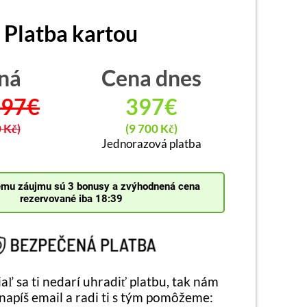
Platba kartou
ná
Cena dnes
797€
397€
 Kč)
(9 700 Kč)
Jednorazová platba
ému záujmu sú 3 bonusy a zvýhodnená cena
rezervované iba 18:39
aľ sa ti nedarí uhradiť platbu, tak nám
apíš email a radi ti s tým pomôžeme: