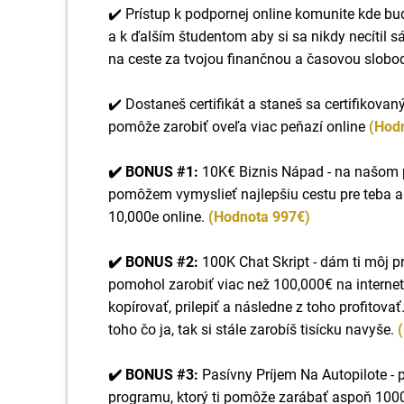
✔️ Prístup k podpornej online komunite kde b
a k ďalším študentom aby si sa nikdy necítil 
na ceste za tvojou finančnou a časovou slob
✔️ Dostaneš certifikát a staneš sa certifikova
pomôže zarobiť oveľa viac peňazí online
(Hod
✔️ BONUS #1:
10K€ Biznis Nápad - na našom 
pomôžem vymyslieť najlepšiu cestu pre teba a
10,000e online.
(Hodnota 997€)
✔️ BONUS #2:
100K Chat Skript - dám ti môj pre
pomohol zarobiť viac než 100,000€ na interne
kopírovať, prilepiť a následne z toho profitovať
toho čo ja, tak si stále zarobíš tisícku navyše.
✔️ BONUS #3:
Pasívny Príjem Na Autopilote - p
programu, ktorý ti pomôže zarábať aspoň 10