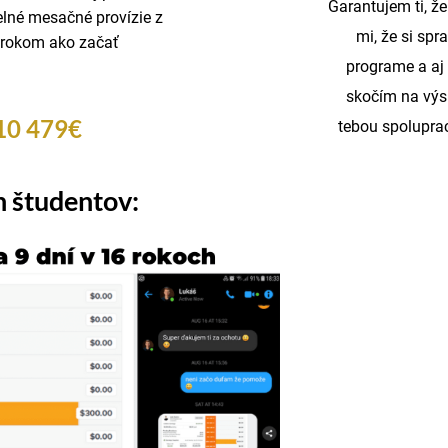
Garantujem ti, ž
elné mesačné provízie z
mi, že si spr
 krokom ako začať
programe a aj 
skočím na výs
10 479€
tebou spolupra
h študentov: