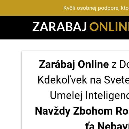
Kvôli osobnej podpore, kto
ZARABAJ
ONLIN
Zarábaj Online
z D
Kdekoľvek na Sve
Umelej Inteligen
Navždy Zbohom Rob
ťa Nebav