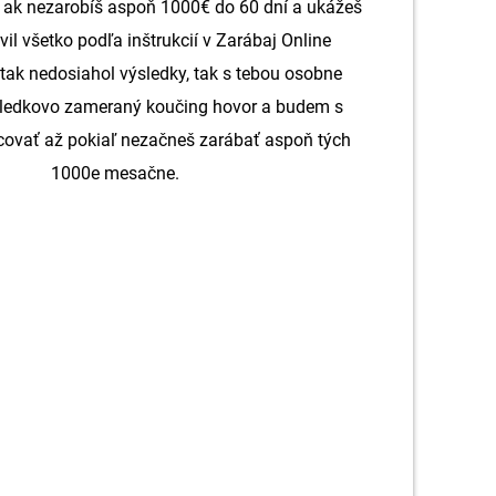
e ak nezarobíš aspoň 1000€ do 60 dní a ukážeš
avil všetko podľa inštrukcií v Zarábaj Online
tak nedosiahol výsledky, tak s tebou osobne
ledkovo zameraný koučing hovor a budem s
covať až pokiaľ nezačneš zarábať aspoň tých
1000e mesačne.