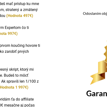
udeš mať prístup ku mne
sám, stratený a zmätený
Odoslaním obj
odou
(Hodnota 497€)
ným Expertom čo ti
nota 997€)
prvom koučing hovore ti
ko zarobiť prvých
sný skript, ktorý mi
te. Budeš to môcť
. Ak spravíš len 1/100 z
(Hodnota 1 997€)
Garan
ridám ťa do affiliate
00€ mesačne aj počas